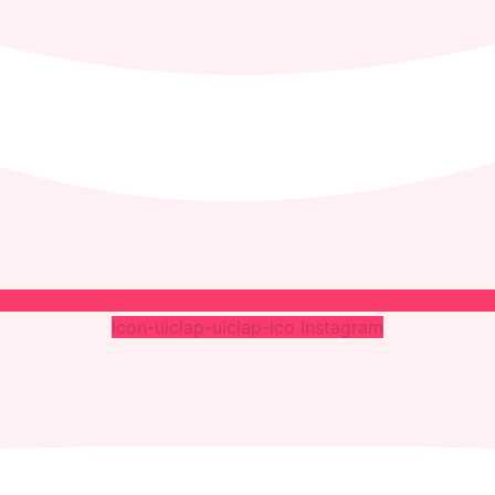
Icon-uiclap-uiclap-ico
Instagram