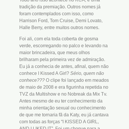
tradição da premiação. Outros nomes já
foram contemplados com isso, como
Harrison Ford, Tom Cruise, Demi Lovato,
Halle Berry, entre muitos outros nomes.
Foi ali, com ela toda coberta de gosma
verde, escorregando no palco e levando na
maior brincadeira, que meus olhos
brilharam pela primeira vez de admiração.
Eu já a conhecia de antes, afinal, quem não
conhece I Kissed A Girl?
Sério, quem não
conhece???
O clipe foi lançado em meados
de maio de 2008 e era figurinha repetida no
TVZ da Multishow e no Nobreak da Mix Tv.
Antes mesmo de eu ter conhecimento da
minha orientação sexual ou conhecimento
de que me tornaria fã da Katy, eu já cantava
com todas as forças “I KISSED A GIRL,
AND I LIKED IT”. Foi um choque para a