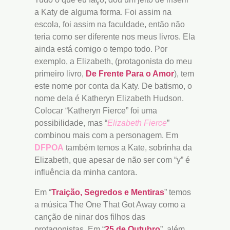
a Katy de alguma forma. Foi assim na
escola, foi assim na faculdade, então não
teria como ser diferente nos meus livros. Ela
ainda está comigo o tempo todo. Por
exemplo, a Elizabeth, (protagonista do meu
primeiro livro,
De Frente Para o Amor
), tem
este nome por conta da Katy. De batismo, o
nome dela é Katheryn Elizabeth Hudson.
Colocar “Katheryn Fierce” foi uma
possibilidade, mas “
Elizabeth Fierce
”
combinou mais com a personagem. Em
DFPOA
também temos a Kate, sobrinha da
Elizabeth, que apesar de não ser com “y” é
influência da minha cantora.
Em “
Traição, Segredos e Mentiras
” temos
a música The One That Got Away como a
canção de ninar dos filhos das
protagonistas. Em “
25 de Outubro
”, além