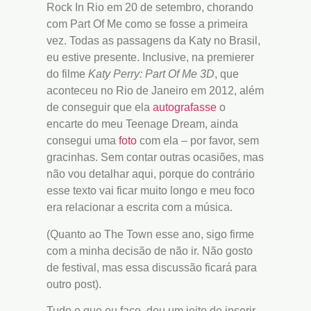
Rock In Rio em 20 de setembro, chorando
com Part Of Me como se fosse a primeira
vez. Todas as passagens da Katy no Brasil,
eu estive presente. Inclusive, na premierer
do filme
Katy Perry: Part Of Me 3D
, que
aconteceu no Rio de Janeiro em 2012, além
de conseguir que ela
autografasse
o
encarte do meu Teenage Dream, ainda
consegui uma
foto
com ela – por favor, sem
gracinhas. Sem contar outras ocasiões, mas
não vou detalhar aqui, porque do contrário
esse texto vai ficar muito longo e meu foco
era relacionar a escrita com a música.
(Quanto ao The Town esse ano, sigo firme
com a minha decisão de não ir. Não gosto
de festival, mas essa discussão ficará para
outro post).
Tudo o que eu faço, dou um jeito de inserir