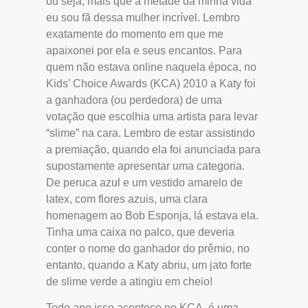
ou seja, mais que a metade da minha vida
eu sou fã dessa mulher incrível. Lembro
exatamente do momento em que me
apaixonei por ela e seus encantos. Para
quem não estava online naquela época, no
Kids’ Choice Awards (KCA) 2010 a Katy foi
a ganhadora (ou perdedora) de uma
votação que escolhia uma artista para levar
“slime” na cara. Lembro de estar assistindo
a premiação, quando ela foi anunciada para
supostamente apresentar uma categoria.
De peruca azul e um vestido amarelo de
latex, com flores azuis, uma clara
homenagem ao Bob Esponja, lá estava ela.
Tinha uma caixa no palco, que deveria
conter o nome do ganhador do prêmio, no
entanto, quando a Katy abriu, um jato forte
de slime verde a atingiu em cheio!
Todo ano isso acontece no KCA, é uma