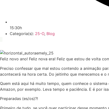
15:30h
Categoria(s):
25-O
,
Blog
Feliz novo ano! Feliz nova era! Feliz que estou de volta c
Preciso confessar que mal estou contendo a animação para 
acontecerá na hora certa. Do jeitinho que merecemos e o m
Quem está aqui há muito tempo, quem conhece o sistema q
Amazon, por exemplo. Leva tempo e paciência. E é por iss
Preparadas (es/os)?!
Primeiro
de tudo, se você quer participar desse momento m