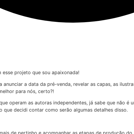
om esse projeto que sou apaixonada!
anunciar a data da pré-venda, revelar as capas, as ilustr
elhor para nós, certo?!
ue operam as autoras independentes, já sabe que não é um
o que decidi contar como serão algumas detalhes disso.
ais de pertinho e acompanhar as etapas de produção do li