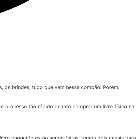
as, os brindes, tudo que vem nesse combão! Porém,
 processo tão rápido quanto comprar um livro físico na
vro enquanto estão sendo feitas, temos dois canais para